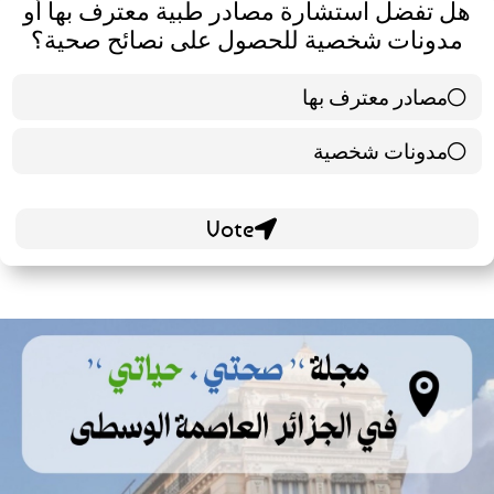
هل تفضل استشارة مصادر طبية معترف بها أو
مدونات شخصية للحصول على نصائح صحية؟
مصادر معترف بها
39 ( 65 % )
مدونات شخصية
21 ( 35 % )