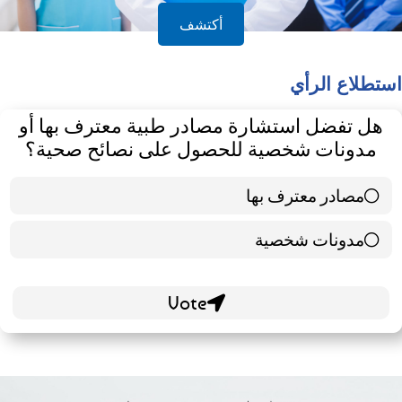
أكتشف
استطلاع الرأي
هل تفضل استشارة مصادر طبية معترف بها أو
مدونات شخصية للحصول على نصائح صحية؟
مصادر معترف بها
39 ( 65 % )
مدونات شخصية
21 ( 35 % )