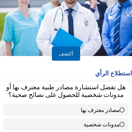
أكتشف
استطلاع الرأي
هل تفضل استشارة مصادر طبية معترف بها أو
مدونات شخصية للحصول على نصائح صحية؟
مصادر معترف بها
39 ( 65 % )
مدونات شخصية
21 ( 35 % )