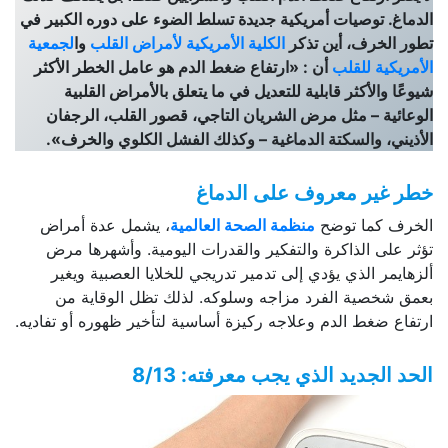
الدماغ. توصيات أمريكية جديدة تسلط الضوء على دوره الكبير في
تطور الخرف، أين تذكر
الكلية الأمريكية لأمراض القلب
وا
لجمعية
الأمريكية للقلب
أن : «ارتفاع ضغط الدم هو عامل الخطر الأكثر
شيوعًا والأكثر قابلية للتعديل في ما يتعلق بالأمراض القلبية
الوعائية – مثل مرض الشريان التاجي، قصور القلب، الرجفان
الأذيني، والسكتة الدماغية – وكذلك الفشل الكلوي والخرف».
خطر غير معروف على الدماغ
الخرف كما توضح
منظمة الصحة العالمية
، يشمل عدة أمراض
تؤثر على الذاكرة والتفكير والقدرات اليومية. وأشهرها مرض
ألزهايمر الذي يؤدي إلى تدمير تدريجي للخلايا العصبية ويغير
بعمق شخصية الفرد مزاجه وسلوكه. لذلك تظل الوقاية من
ارتفاع ضغط الدم وعلاجه ركيزة أساسية لتأخير ظهوره أو تفاديه.
الحد الجديد الذي يجب معرفته: 8/13