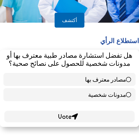
أكتشف
استطلاع الرأي
هل تفضل استشارة مصادر طبية معترف بها أو
مدونات شخصية للحصول على نصائح صحية؟
مصادر معترف بها
39 ( 65 % )
مدونات شخصية
21 ( 35 % )