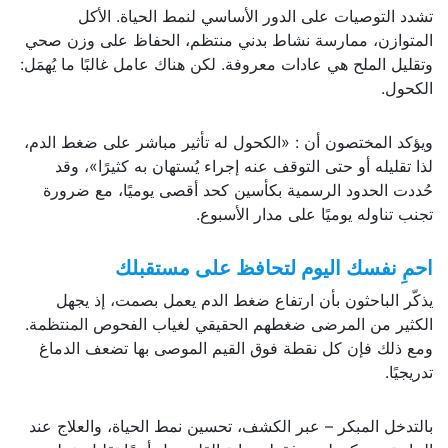
تشدد التوصيات على الدور الأساسي لنمط الحياة. الأكل
المتوازن، ممارسة نشاط بدني منتظم، الحفاظ على وزن صحي
وتقليل الملح هي عادات معروفة. لكن هناك عامل غالبًا ما يُهمَل:
الكحول.
ويؤكد المختصون أن : «الكحول له تأثير مباشر على ضغط الدم،
لذا تقليله أو حتى التوقف عنه إجراء يُستهان به كثيرًا»، وقد
حُددت الحدود الرسمية بكأسين كحد أقصى يوميًا، مع ضرورة
تجنب تناوله يوميًا على مدار الأسبوع.
احمِ نفسك اليوم لتحافظ على مستقبلك
يذكّر الباحثون بأن ارتفاع ضغط الدم يعمل بصمت، إذ يجهل
الكثير من المرضى ضغطهم الحقيقي لغياب الفحوص المنتظمة.
ومع ذلك فإن كل نقطة فوق القيم الموصى بها تضعف الدماغ
تدريجيًا.
بالتدخل المبكر – عبر الكشف، تحسين نمط الحياة، والعلاج عند