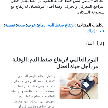
الحاجة – يمكن ليس فقط حماية القلب، بل أيضًا تقليل خطر
التراجع المعرفي والخرف، وهما آفتان مرشحتان للارتفاع مع
شيخوخة السكان.
الكلمات المفتاحية:
ارتفاع ضغط الدم
؛
دماغ
؛
خرف
؛
صحة
؛
نفسية
؛
قلب
؛
إدراك
.
إقرأ أيضاً: