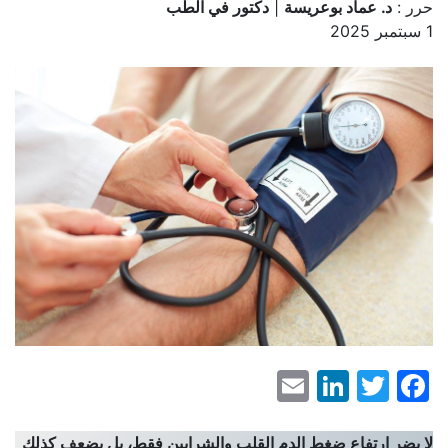
حرر :
د. عماد بوعريسة
|
دكتور في الطب
1 سبتمبر 2025
LinkedIn
Email
Facebook
Twitter
لا يضر ارتفاع ضغط الدم القلب والشرايين فقط، بل يضعف كذلك