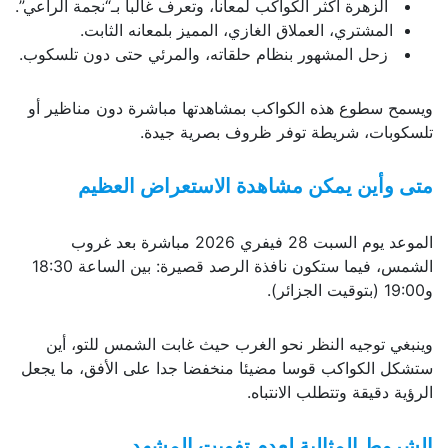
الزهرة أكثر الكواكب لمعانا، وتعرف غالبا بـ“نجمة الراعي”.
المشتري، العملاق الغازي، المميز بلمعانه الثابت.
زحل المشهور بنظام حلقاته، والمرئي حتى دون تلسكوب.
ويسمح سطوع هذه الكواكب بمشاهدتها مباشرة دون مناظير أو
تلسكوبات، شريطة توفر ظروف بصرية جيدة.
متى وأين يمكن مشاهدة الاستعراض العظيم
الموعد يوم السبت 28 فيفري 2026 مباشرة بعد غروب
الشمس، فيما ستكون نافذة الرصد قصيرة: بين الساعة 18:30
و19:00 (بتوقيت الجزائر).
وينبغي توجيه النظر نحو الغرب حيث غابت الشمس للتو، أين
ستشكل الكواكب قوسا مضيئا منخفضا جدا على الأفق، ما يجعل
الرؤية دقيقة وتتطلب الانتباه.
الشروط المثالية لعدم تفويت المشهد