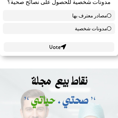
مدونات شخصية للحصول على نصائح صحية؟
مصادر معترف بها
39 ( 65 % )
مدونات شخصية
21 ( 35 % )