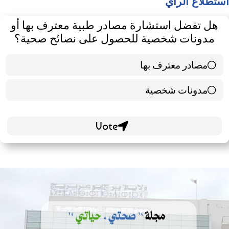
استطلاع الرأي
هل تفضل استشارة مصادر طبية معترف بها أو
مدونات شخصية للحصول على نصائح صحية؟
مصادر معترف بها
39 ( 65 % )
مدونات شخصية
21 ( 35 % )