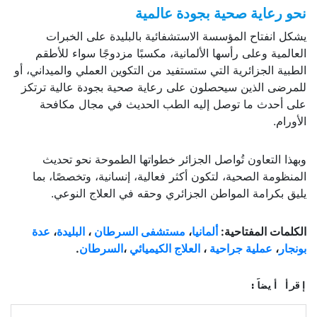
نحو رعاية صحية بجودة عالمية
يشكل انفتاح المؤسسة الاستشفائية بالبليدة على الخبرات
العالمية وعلى رأسها الألمانية، مكسبًا مزدوجًا سواء للأطقم
الطبية الجزائرية التي ستستفيد من التكوين العملي والميداني، أو
للمرضى الذين سيحصلون على رعاية صحية بجودة عالية ترتكز
على أحدث ما توصل إليه الطب الحديث في مجال مكافحة
الأورام.
وبهذا التعاون تُواصل الجزائر خطواتها الطموحة نحو تحديث
المنظومة الصحية، لتكون أكثر فعالية، إنسانية، وتخصصًا، بما
يليق بكرامة المواطن الجزائري وحقه في العلاج النوعي.
الكلمات المفتاحية:
ألمانيا
،
مستشفى السرطان
،
البليدة
،
عدة
بونجار
،
عملية جراحية
،
العلاج الكيميائي
،
السرطان
.
إقرأ أيضاً: