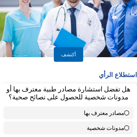
أكتشف
استطلاع الرأي
هل تفضل استشارة مصادر طبية معترف بها أو
مدونات شخصية للحصول على نصائح صحية؟
مصادر معترف بها
39 ( 65 % )
مدونات شخصية
21 ( 35 % )