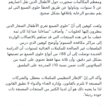
ومعظم المكالمات تمحورت حول الأطفال الذين تقل أعمارهم
عن 5 سنوات، وتناولوا عن طريق الخطأ حلوى الصمغ التي لم
يقم مقدمو الرعاية بإغلاقها بشكل صحيح.
ولفت كوهين إلى أنّ “حلوى الصمغ تغري الأطفال الصغار الذين
ينظرون إليها كحلويات “. وأضاف: “تساءلنا عما إذا كان ثمة
خطب ما في هذه المنتجات التي قد تساهم بالاتصالات الواردة
إلى مراكز مكافحة السموم”.وأوضح كوهين الذي درس
الملصقات غير الصالحة للمكملات الغذائية لسنوات، أن الدراسة
الجديدة توصلت إلى أن 88٪ من أنواع حلوى الصمغ تم تصنيفها
بشكل غير دقيق، وأن ثلاثة منها فقط تحتوي على كمية من
الميلاتونين كانت ضمن نسبة 10٪ المدرجة على الملصق.
وأكد الى إنّ “الإطار التنظيمي للمكملات معطل. والشركات
المصنعة لا تلتزم بالقانون، وإدارة الغذاء والدواء لا تطبق القانون.
لذا ما يعنيه ذلك هو أن لدينا الكثير من المنتجات المصنفة ذات
جودة رديئة”.