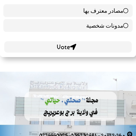
مصادر معترف بها
39 ( 65 % )
مدونات شخصية
21 ( 35 % )