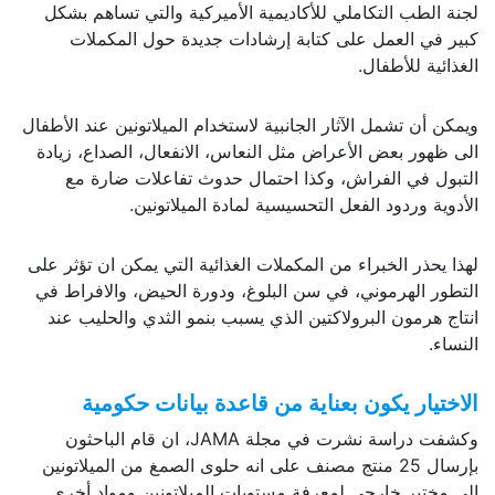
لجنة الطب التكاملي للأكاديمية الأميركية والتي تساهم بشكل
كبير في العمل على كتابة إرشادات جديدة حول المكملات
الغذائية للأطفال.
ويمكن أن تشمل الآثار الجانبية لاستخدام الميلاتونين عند الأطفال
الى ظهور بعض الأعراض مثل النعاس، الانفعال، الصداع، زيادة
التبول في الفراش، وكذا احتمال حدوث تفاعلات ضارة مع
الأدوية وردود الفعل التحسيسية لمادة الميلاتونين.
لهذا يحذر الخبراء من المكملات الغذائية التي يمكن ان تؤثر على
التطور الهرموني، في سن البلوغ، ودورة الحيض، والافراط في
انتاج هرمون البرولاكتين الذي يسبب بنمو الثدي والحليب عند
النساء.
الاختيار يكون بعناية من قاعدة بيانات حكومية
وكشفت دراسة نشرت في مجلة JAMA، ان قام الباحثون
بإرسال 25 منتج مصنف على انه حلوى الصمغ من الميلاتونين
الى مختبر خارجي لمعرفة مستويات الميلاتونين ومواد أخرى