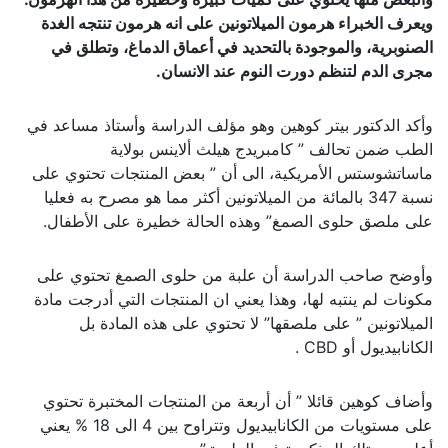
ويعرف الخبراء هرمون الميلاتونين على انه هرمون تنتجه الغدة
الصنوبرية، والموجودة بالتحديد في أعماق الدماغ، وتطلق في
مجرى الدم لتنظم دورت النوم عند الانسان.
وأكد الدكتور بيتر كوهين وهو مؤلف الدراسة وأستاذ مساعد في
الطب ضمن تحالف ” كامبريدج هيلث ألاينس بولاية
ماساتشوستس الأمريكية، الى أن ” بعض المنتجات تحتوي على
نسبة 347 بالمائة من الميلاتونين أكثر مما هو مصرح به فعليا
على ملصق حلوى الصمغ” وهذه الحالة خطيرة على الأطفال.
وأوضح صاحب الدراسة أن علبة من حلوى الصمغ تحتوي على
مكونات لم ينتبه لها، وهذا يعني ان المنتجات التي أدرجت مادة
الميلاتونين ” على ملصقها” لا تحتوي على هذه المادة بل
الكانابيديول أو CBD .
وأضاف كوهين قائلا ” أن أربعة من المنتجات المختبرة تحتوي
على مستويات من الكانابيديول وتتراوح بين 4 الى 18 % يعني