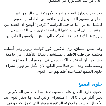
أعلى من تلك المذكورة في الملصق”.
وقد حذرت إدارة الغذاء والدواء الأمريكية ان حاليا من غير
القانوني تسويق الكانابيديول وإضافته الى الطعام او تصنيفيه
كمكمل غذائي. أما صاحب الدراسة ” كوهين” أوضح ان العديد من
المنتجات التي أجريت عليها الدراسة تحتوي على الكانابيديول،
وتروج علنا لإضافتها هذا المركب الى منتج الميلاتونين الخاص بها.
وفي نفس السياق، ترى الدكتورة كورا كوليت بريونر وهي أستاذة
مختصة في طب الأطفال بمستشفى سياتل للأطفال في جامعة
واشنطن، ان استخدام الكانابيديول في المحفزات لا يستلزم
وصفة طبية وهذا أمر فعلا يثير القلق، لان الأهل يتوجهون لشراء
حلوى الصمغ لمساعدة أطفالهم على النوم.
حلوى الصمغ
تحتوي حلوى الصمغ على مستويات عالية للغاية من الميلاتونين
يعني أكثر من 0.5 الى 1 ملليغرام، والتي ثبت انها تحفز النوم عند
الأطفال، حسب ما ذكرته الدكتورة بريونر التي تعمل كعضو في