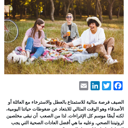
LinkedIn
Email
Facebook
Twitter
الصيف
فرصة
مثالية
للاستمتاع
بالعطل
والاسترخاء
مع
العائلة
أو
الأصدقاء وهو الوقت المثالي للابتعاد عن
ضغوطات
حياتنا
اليومية،
لكنه
أيضًا
موسم
كل
الإغراءات. لذا من الصعب أن
نبقى
مخلصين
لروتيننا
الصحي. وعليه
ما
هي
أفضل
العادات
الصحية
التي
يجب