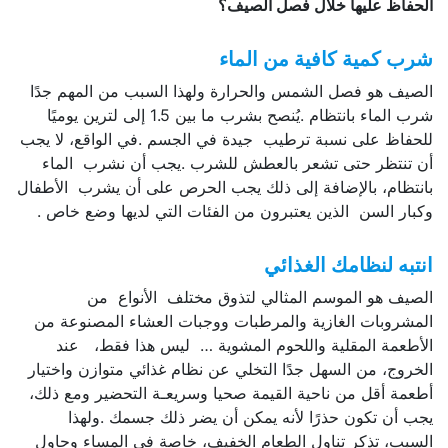
الحفاظ
عليها
خلال
فصل
الصيف؟
شرب كمية كافية من الماء
الصيف هو فصل الشمس والحرارة ولهذا السبب من المهم جدًا
شرب الماء بانتظام .يُنصح بشرب ما بين 1.5 إلى لترين يوميًا
للحفاظ على نسبة ترطيب جيدة في الجسم .في الواقع، لا يجب
أن تنتظر حتى تشعر بالعطش للشرب .يجب أن نشرب الماء
بانتظام، بالإضافة إلى ذلك يجب الحرص على أن يشرب الأطفال
وكبار السن الذين يعتبرون من الفئات التي لديها وضع خاص .
انتبه
لنظامك
الغذائي
الصيف هو الموسم المثالي لتذوق مختلف الأنواع من
المشروبات الغازية والمرطبات ووجبات العشاء المصنوعة من
الأطعمة المقلية واللحوم المشوية … ليس هذا فقط، عند
الخروج، من السهل جدًا التخلي عن نظام غذائي متوازن واختيار
أطعمة أقل من ناحية القيمة صحيا وسريعـة التحضير ومع ذلك،
يجب أن تكون حذرًا لأنه يمكن أن يضر ذلك جسمك .ولهذا
السبب، تذكر تناول الطعام الخفيف، خاصة في المساء وحاول