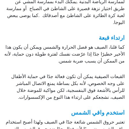
لممارسة الرياضة البدنية .يمكنك البدء بممارسة المشي عن
طريق اختيار نزهة قصيرة على الشاطئ في الصباح أو ممارسة
لعبة كرة الطائرة على الشاطئ مع أصدقائك .كما يوصى ببعض
اليوجا.
ارتداء
قبعة
كما قلنا، الصيف هو فصل الحرارة والشمس ويمكن أن يكون هذا
الأخير خطيرًا جدًا إذا عرّضت نفسك لفترة طويلة دون حماية، لأنه
من الممكن أن يسبب ضربة شمس.
القبعات الصيفية يمكن أن تكون فعالة جدًا في حماية الأطفال
على وجه الخصوص، لأنه بكل بساطة يمنع الاتصال المباشر
للرأس بالأشعة فوق البنفسجية، لكن مواكبة للموضة خلال
الصيف، نشجعكم على ارتداء هذا النوع من الإكسسوارات.
استخدم
واقي
الشمس
تعتبر حروق الشمس شائعة جدًا في الصيف ولهذا أصبح استخدام
واقي الشمس ضروريًا لأنه فعال جدًا ضد حروق الشمس التي