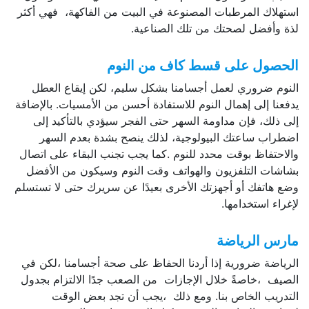
استهلاك المرطبات المصنوعة في البيت من الفاكهة، فهي أكثر
لذة وأفضل لصحتك من تلك الصناعية.
الحصول
على
قسط
كاف
من
النوم
النوم ضروري لعمل أجسامنا بشكل سليم، لكن إيقاع العطل
يدفعنا إلى إهمال النوم للاستفادة أحسن من الأمسيات. بالإضافة
إلى ذلك، فإن مداومة السهر حتى الفجر سيؤدي بالتأكيد إلى
اضطراب ساعتك البيولوجية، لذلك ينصح بشدة بعدم السهر
والاحتفاظ بوقت محدد للنوم .كما يجب تجنب البقاء على اتصال
بشاشات التلفزيون والهواتف وقت النوم وسيكون من الأفضل
وضع هاتفك أو أجهزتك الأخرى بعيدًا عن سريرك حتى لا تستسلم
لإغراء استخدامها.
مارس
الرياضة
الرياضة ضرورية إذا أردنا الحفاظ على صحة أجسامنا ،لكن في
الصيف ،خاصةً خلال الإجازات من الصعب جدًا الالتزام بجدول
التدريب الخاص بنا. ومع ذلك ،يجب أن تجد بعض الوقت