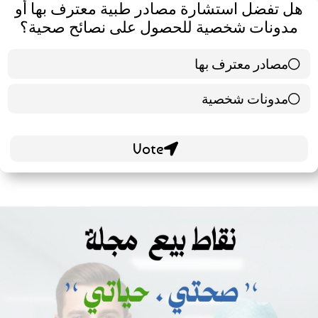
هل تفضل استشارة مصادر طبية معترف بها أو
مدونات شخصية للحصول على نصائح صحية؟
مصادر معترف بها
39 ( 65 % )
مدونات شخصية
21 ( 35 % )