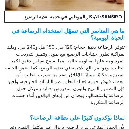
SANSIRO
: الابتكار البيوطبي في خدمة تغذية الرضيع
ما هي العناصر التي تسهّل استخدام الرضاعة في
الحياة اليومية؟
تتوفر الرضاعة بعدة أحجام: 120 مل، 150 مل و240 مل، وذلك
لمواكبة تطور احتياجات الرضيع مع نموه، وتتميز التدريجات
المرسومة عليها بمقاومة عالية، مما يسمح بقياس دقيق لكمية
الحليب، وهو أمر بالغ الأهمية في تغذية الرضع، كما تضمن الحلقة
المعززة إحكامًا ممتازًا للإغلاق وتحد من تسرب الحليب، أما
الغطاء فيوفر حماية فعالة للحلمة ضد التلوثات الخارجية، وأخيرًا
فإن التصميم المريح والوزن المدروس بعناية يسهلان حمل
الرضاعة واستعمالها، ويحدان من إرهاق الوالدين أثناء جلسات
الرضاعة المتكررة.
لماذا تؤكدون كثيرًا على نظافة الرضاعة؟
لأن الجهاز المناعي لدى الرضيع لا يزال غير مكتمل النضج وقد