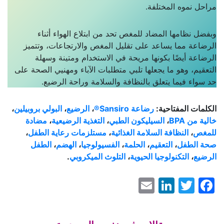
مراحل نموه المختلفة.
وبفضل نظامها المضاد للمغص تحد من ابتلاع الهواء أثناء
الرضاعة مما يساعد على تقليل المغص والارتجاعات، وتتميز
الرضاعة أيضًا بكونها مريحة في الاستخدام ومتينة وسهلة
التعقيم، وهو ما يجعلها تلبي متطلبات الآباء ومهنيي الصحة على
حد سواء فيما يتعلق بالنظافة والسلامة وراحة الرضيع.
الكلمات المفتاحية:
رضاعة Sansiro®
،
الرضيع
،
البولي بروبيلين
،
خالية من
BPA
،
السيليكون
الطبي
،
التغذية الرضيعية
،
مضادة
للمغص
،
النظافة السلامة الغذائية
،
مستلزمات رعاية الطفل
،
صحة الطفل
،
التعقيم
،
الحلمة
،
الفسيولوجيا
،
الهضم
،
الطفل
الرضيع
،
التكنولوجيا الحيوية
،
التلوث الميكروبي
.
LinkedIn
Email
Facebook
Twitter