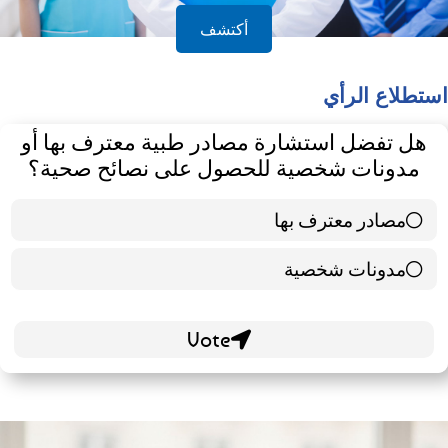
أكتشف
استطلاع الرأي
هل تفضل استشارة مصادر طبية معترف بها أو
مدونات شخصية للحصول على نصائح صحية؟
مصادر معترف بها
39 ( 65 % )
مدونات شخصية
21 ( 35 % )