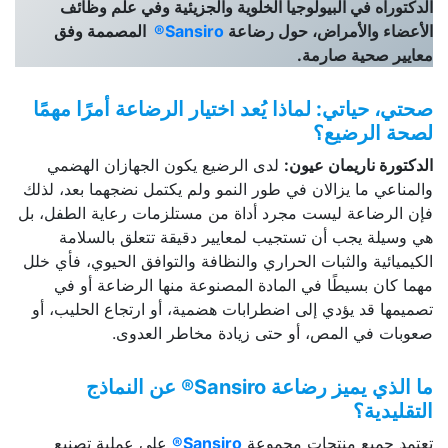
الدكتوراه في البيولوجيا الخلوية والجزيئية وفي علم وظائف
الأعضاء والأمراض، حول رضاعة
Sansiro®
المصممة وفق
معايير صحية صارمة.
صحتي، حياتي: لماذا يُعد اختيار الرضاعة أمرًا مهمًا
لصحة الرضيع؟
الدكتورة ناريمان عيون
:
لدى الرضيع يكون الجهازان الهضمي
والمناعي ما يزالان في طور النمو ولم يكتمل نضجهما بعد، لذلك
فإن الرضاعة ليست مجرد أداة من مستلزمات رعاية الطفل، بل
هي وسيلة يجب أن تستجيب لمعايير دقيقة تتعلق بالسلامة
الكيميائية والثبات الحراري والنظافة والتوافق الحيوي، فأي خلل
مهما كان بسيطًا في المادة المصنوعة منها الرضاعة أو في
تصميمها قد يؤدي إلى اضطرابات هضمية، أو ارتجاع الحليب، أو
صعوبات في المص، أو حتى زيادة مخاطر العدوى.
ما الذي يميز رضاعة
Sansiro®
عن النماذج
التقليدية؟
تعتمد جميع منتجات مجموعة
Sansiro®
على عملية تصنيع