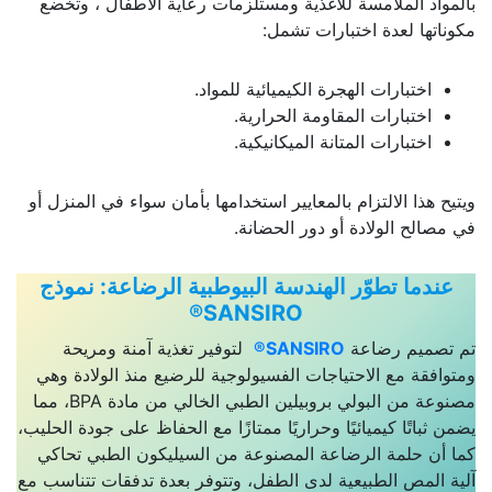
بالمواد الملامسة للأغذية ومستلزمات رعاية الأطفال ، وتخضع
مكوناتها لعدة اختبارات تشمل:
اختبارات الهجرة الكيميائية للمواد.
اختبارات المقاومة الحرارية.
اختبارات المتانة الميكانيكية.
ويتيح هذا الالتزام بالمعايير استخدامها بأمان سواء في المنزل أو
في مصالح الولادة أو دور الحضانة.
عندما تطوّر الهندسة البيوطبية الرضاعة: نموذج
SANSIRO®
تم تصميم رضاعة
SANSIRO®
لتوفير تغذية آمنة ومريحة
ومتوافقة مع الاحتياجات الفسيولوجية للرضيع منذ الولادة وهي
مصنوعة من البولي بروبيلين الطبي الخالي من مادة BPA، مما
يضمن ثباتًا كيميائيًا وحراريًا ممتازًا مع الحفاظ على جودة الحليب،
كما أن حلمة الرضاعة المصنوعة من السيليكون الطبي تحاكي
آلية المص الطبيعية لدى الطفل، وتتوفر بعدة تدفقات تتناسب مع