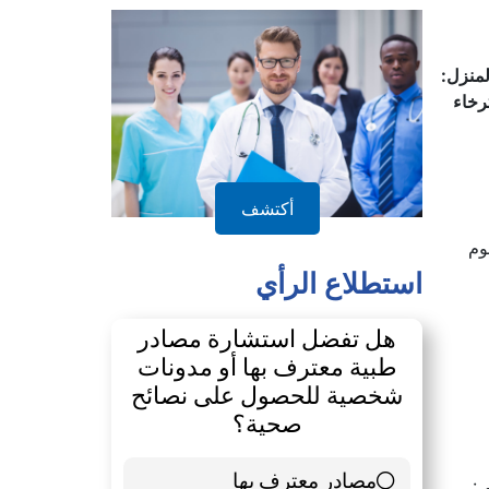
لمنزل:
رخاء
أكتشف
وم
استطلاع الرأي
هل تفضل استشارة مصادر
طبية معترف بها أو مدونات
شخصية للحصول على نصائح
صحية؟
مصادر معترف بها
39 ( 65 % )