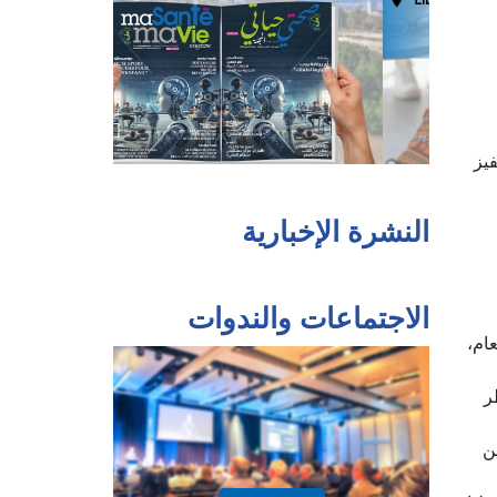
يز
النشرة الإخبارية
الاجتماعات والندوات
ام،
ر
ن