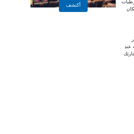
رطبات
أكتشف
كان
ر
 عند
ازتك