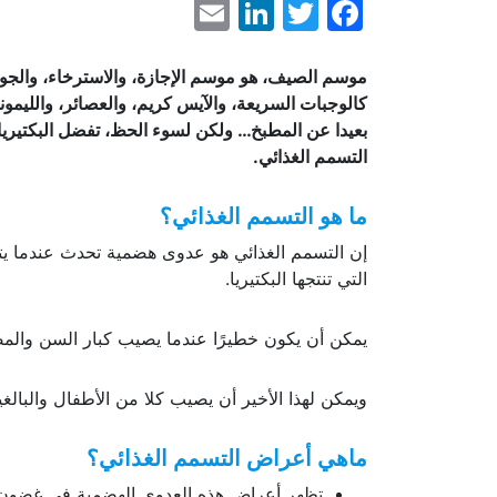
LinkedIn
Email
Facebook
Twitter
موسم الصيف، هو موسم الإجازة، والاسترخاء، والجو ا
كالوجبات السريعة، والآيس كريم، والعصائر، والليمونا
بعيدا عن المطبخ… ولكن لسوء الحظ، تفضل البكتيريا ا
التسمم الغذائي
.
ما هو التسمم الغذائي؟
إن التسمم الغذائي هو عدوى هضمية تحدث عندما يتناو
التي تنتجها البكتيريا.
يمكن أن يكون خطيرًا عندما يصيب كبار السن والمصا
ويمكن لهذا الأخير أن يصيب كلا من الأطفال والبال
ماهي أعراض التسمم الغذائي؟
تظهر أعراض هذه العدوى الهضمية في غضون 24 إلى 72 ساعة بعد تناول الطعام الفاسد، وتظهر على الشكل التا