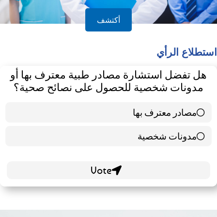
أكتشف
استطلاع الرأي
هل تفضل استشارة مصادر طبية معترف بها أو
مدونات شخصية للحصول على نصائح صحية؟
مصادر معترف بها
39 ( 65 % )
مدونات شخصية
21 ( 35 % )