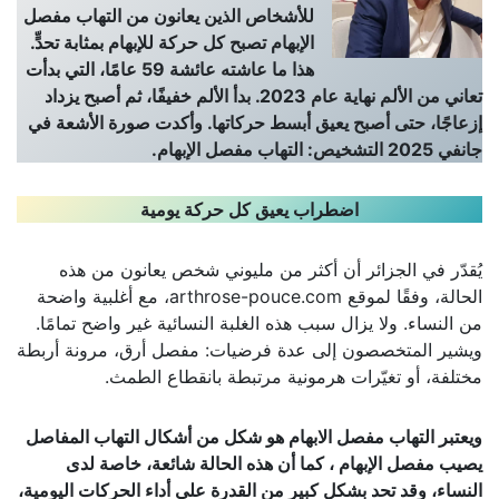
للأشخاص الذين يعانون من التهاب مفصل
الإبهام تصبح كل حركة للإبهام بمثابة تحدٍّ.
هذا ما عاشته عائشة 59 عامًا، التي بدأت
تعاني من الألم نهاية عام 2023. بدأ الألم خفيفًا، ثم أصبح يزداد
إزعاجًا، حتى أصبح يعيق أبسط حركاتها. وأكدت صورة الأشعة في
جانفي 2025 التشخيص: التهاب مفصل الإبهام.
اضطراب يعيق كل حركة يومية
يُقدّر في الجزائر أن أكثر من مليوني شخص يعانون من هذه
الحالة، وفقًا لموقع arthrose-pouce.com، مع أغلبية واضحة
من النساء. ولا يزال سبب هذه الغلبة النسائية غير واضح تمامًا.
ويشير المتخصصون إلى عدة فرضيات: مفصل أرق، مرونة أربطة
مختلفة، أو تغيّرات هرمونية مرتبطة بانقطاع الطمث.
ويعتبر التهاب مفصل الابهام هو شكل من أشكال التهاب المفاصل
يصيب مفصل الإبهام ، كما أن هذه الحالة شائعة، خاصة لدى
النساء، وقد تحد بشكل كبير من القدرة على أداء الحركات اليومية،