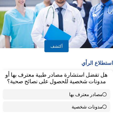
أكتشف
استطلاع الرأي
هل تفضل استشارة مصادر طبية معترف بها أو
مدونات شخصية للحصول على نصائح صحية؟
مصادر معترف بها
39 ( 65 % )
مدونات شخصية
21 ( 35 % )