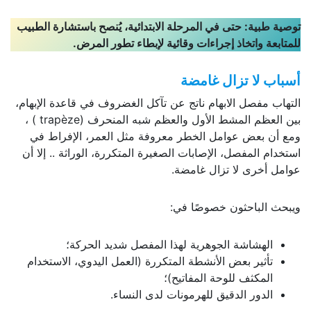
توصية طبية: حتى في المرحلة الابتدائية، يُنصح باستشارة الطبيب
للمتابعة واتخاذ إجراءات وقائية لإبطاء تطور المرض.
أسباب لا تزال غامضة
التهاب مفصل الابهام ناتج عن تآكل الغضروف في قاعدة الإبهام،
بين العظم المشط الأول والعظم شبه المنحرف (trapèze ) ،
ومع أن بعض عوامل الخطر معروفة مثل العمر، الإفراط في
استخدام المفصل، الإصابات الصغيرة المتكررة، الوراثة .. إلا أن
عوامل أخرى لا تزال غامضة.
ويبحث الباحثون خصوصًا في:
الهشاشة الجوهرية لهذا المفصل شديد الحركة؛
تأثير بعض الأنشطة المتكررة (العمل اليدوي، الاستخدام
المكثف للوحة المفاتيح)؛
الدور الدقيق للهرمونات لدى النساء.