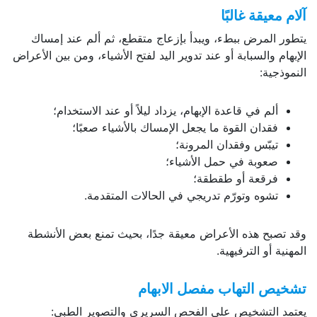
آلام معيقة غالبًا
يتطور المرض ببطء، ويبدأ بإزعاج متقطع، ثم ألم عند إمساك
الإبهام والسبابة أو عند تدوير اليد لفتح الأشياء، ومن بين الأعراض
النموذجية:
ألم في قاعدة الإبهام، يزداد ليلاً أو عند الاستخدام؛
فقدان القوة ما يجعل الإمساك بالأشياء صعبًا؛
تيبّس وفقدان المرونة؛
صعوبة في حمل الأشياء؛
فرقعة أو طقطقة؛
تشوه وتورّم تدريجي في الحالات المتقدمة.
وقد تصبح هذه الأعراض معيقة جدًا، بحيث تمنع بعض الأنشطة
المهنية أو الترفيهية.
تشخيص التهاب مفصل الابهام
يعتمد التشخيص على الفحص السريري والتصوير الطبي: