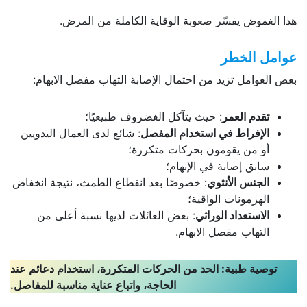
هذا الغموض يفسّر صعوبة الوقاية الكاملة من المرض.
عوامل الخطر
بعض العوامل تزيد من احتمال الإصابة التهاب مفصل الابهام:
تقدم العمر
: حيث يتآكل الغضروف طبيعيًا؛
الإفراط في استخدام المفصل
: شائع لدى العمال اليدويين
أو من يقومون بحركات متكررة؛
سابق إصابة في الإبهام؛
الجنس الأنثوي
: خصوصًا بعد انقطاع الطمث، نتيجة انخفاض
الهرمونات الواقية؛
الاستعداد الوراثي
: بعض العائلات لديها نسبة أعلى من
التهاب مفصل الابهام.
توصية طبية: الحد من الحركات المتكررة، استخدام دعائم عند
الحاجة، واتباع عناية مناسبة للمفاصل.