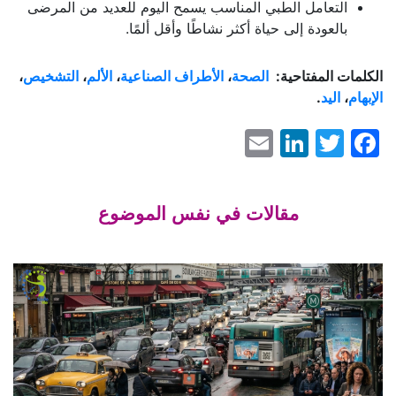
التعامل الطبي المناسب يسمح اليوم للعديد من المرضى
بالعودة إلى حياة أكثر نشاطًا وأقل ألمًا.
الكلمات المفتاحية:
الصحة
،
الأطراف الصناعية
،
الألم
،
التشخيص
،
الإبهام
،
اليد
.
LinkedIn
Email
Facebook
Twitter
مقالات في نفس الموضوع