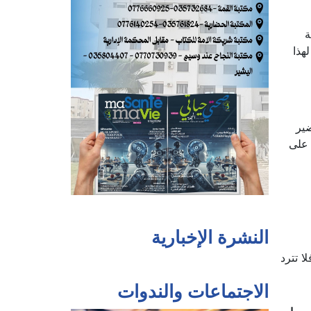
ة
هذا
ير
 على
النشرة الإخبارية
 تترد
الاجتماعات والندوات
 مما