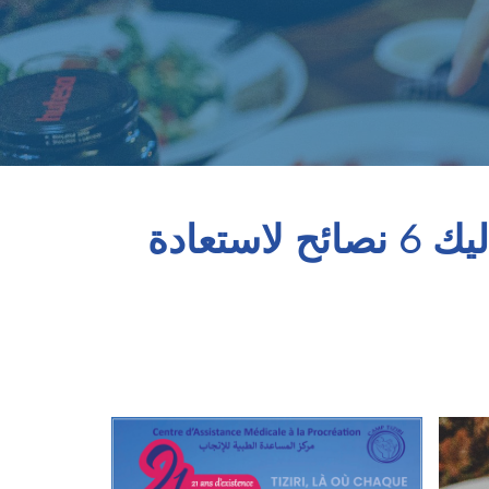
هل تريد العودة الى روتين صحي بعد العطلة الصيفية! إليك 6 نصائح لاستعادة