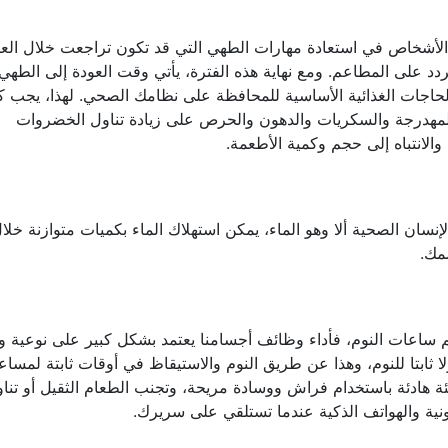
لأشخاص في استعادة مهارات الطهي التي قد تكون تراجعت خلال الع
ردد على المطاعم. ومع نهاية هذه الفترة، يأتي وقت العودة إلى الطهي
لحاجات الغذائية الأساسية للمحافظة على نظامك الصحي. لهذا، يجب كت
المهدرجة والسكريات والدهون والحرص على زيادة تناول الخضروات
والانتباه إلى حجم وكمية الأطعمة.
سان الصحية ألا وهو الماء، يمكن استهلاك الماء بكميات متوازنة خلا
مك.
عات النوم، فأداء وظائف أجسامنا يعتمد بشكل كبير على نوعية و
 ثابتا للنوم، وهذا عن طريق النوم والاستيقاظ في أوقات ثابتة لمساع
ة هادئة باستخدام فراش ووسادة مريحة، وتجنب الطعام الثقيل أو تنا
ونية والهواتف الذكية عندما تستلقي على سريرك.