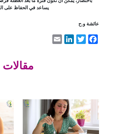
يساعد في الحفاظ على الصح
عائشة و.ح
LinkedIn
Email
Facebook
Twitter
مقالات 