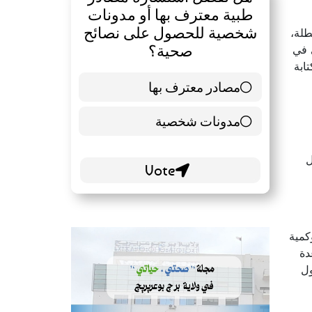
شخصية للحصول على نصائح
طلة،
صحية؟
 في
ابة
مصادر معترف بها
39 ( 65 % )
مدونات شخصية
21 ( 35 % )
ل
كمية
دة
ول