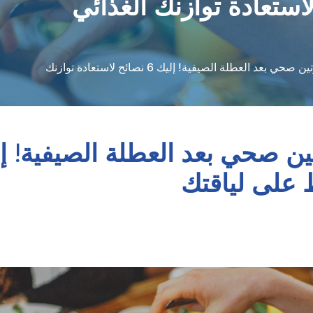
هل تريد العودة الى روتين صحي بعد العطلة الصيفية! إليك 6 نصائح لاستعادة توازنك
 على لياقتك