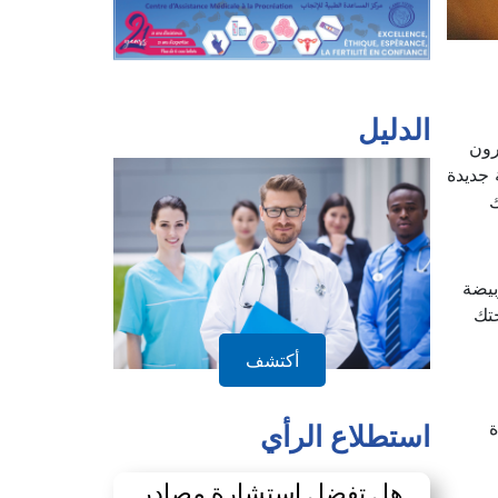
الدليل
رون
 جديدة
ك
بيضة
تك
أكتشف
لاستعادة
استطلاع الرأي
هل تفضل استشارة مصادر
طبية معترف بها أو مدونات