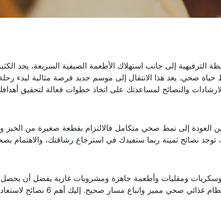
شطة الترفيهية إلى جانب استهلاك الأطعمة الصيفية السريعة، يجد الكثي
ط حياة صحي. يعد هذا الانتقال إلى موسم جديد فرصة مثالية لبدء رحلة
رشادات والنصائح لمساعدتك على اتخاذ خطوات فعالة لتحقيق أهداف
ن العودة إلى نمط صحي متكامل فالالتزام بقطعة صغيرة من الخبز و
وجد نصائح ثمينة ربما ستفيدك في استرجاع رشاقتك، والاهتمام بصح
 وسكريات ومقليات وأطعمة جاهزة ومشروبات غازية يفضل أن يحصل
الجسم على راحة من كل هذا النظام والرجوع إلى نظام غذائي صحي مميز واتباع مسار صحيح. إليك أهم 6 نصائح 