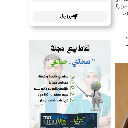
 والليبيدات: اذ يحتوي كل 100 جرام منها على 550 سعرًا حراريًا
ة
ت