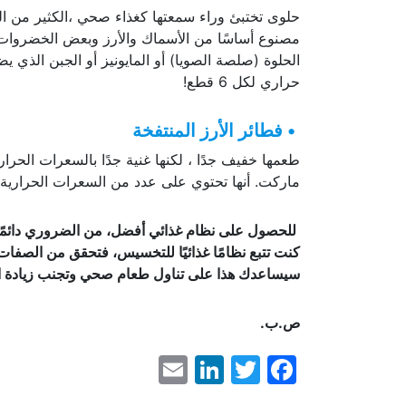
حلوى تختبئ وراء سمعتها كغذاء صحي ،الكثير من الس
مصنوع أساسًا من الأسماك والأرز وبعض الخضروات ال
حراري لكل 6 قطع!
• فطائر الأرز المنتفخة
طعمها خفيف جدًا ، لكنها غنية جدًا بالسعرات الحرا
ماركت. أنها تحتوي على عدد من السعرات الحرارية م
للحصول على نظام غذائي أفضل، من الضروري دائمًا تج
كنت تتبع نظامًا غذائيًا للتخسيس، فتحقق من الصفات ا
سيساعدك هذا على تناول طعام صحي وتجنب زيادة ا
ص.ب.
LinkedIn
Email
Facebook
Twitter