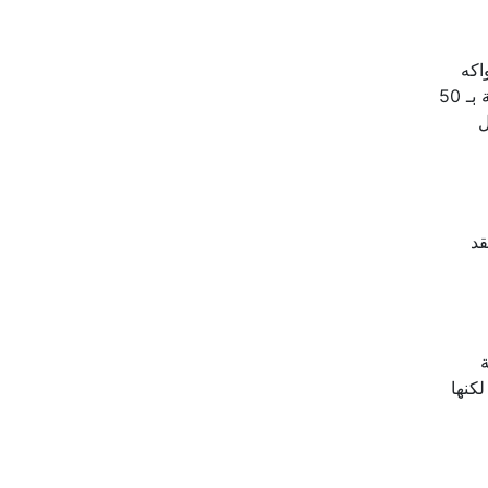
اكه
الطازجة تصل حتى 5 أضعاف: على سبيل المثال ، تحتوي 100 جرام من البرقوق المجفف على 253 سعرة حرارية مقارنة بـ 50
ل
قد
ة
كنها