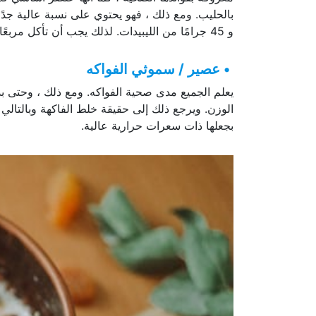
و 45 جرامًا من الليبيدات. لذلك يجب أن تأكل مربعًا أو مربعين في اليوم ، على الأكثر ، إذا كنت ترغب في تجنب زيادة الوزن.
• عصير / سموثي الفواكه
يعلم الجميع مدى صحية الفواكه. ومع ذلك ، وحتى ب
الوزن. ويرجع ذلك إلى حقيقة خلط الفاكهة وبالتالي
بجعلها ذات سعرات حرارية عالية.