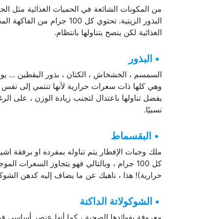
من المكونات الشائعة في الحميات الغذائية مثل الجو
الغذائية لكن ينصح بتناولها بانتظام.
• البذور
السمسم ، الخشخاش ، الكتان ، بذور اليقطين … يوجد 
وهي كلها ذات سعرات حرارية لأنها تنتمي إلى نفس عا
يفضل تناولها باعتدال لتجنب زيادة الوزن ، على الر
نسبيًا.
•
البقسماط
حرارية)! هذا ، ناهيك عن ما يضاف إليه كدهن الشوكول
• الشوكولاتة الداكنة
معروفة بفوائدها الصحية ، كما أنها عنصر أساسي في