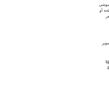
لسوشي
حة أو
فقد فضائله لأننا في النهاية نحصل على 300 سعر
سوبر
ا
.