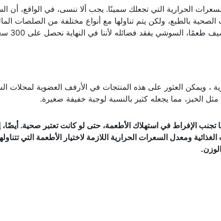
عرات الحرارية التي تجعلك سمينًا. يجب ألا ننسى، في الواقع، أن ا
صحية بالطبع، ولكن يتم تناولها مع أنواع مختلفة من الصلصات المال
الحلوة (صلصة الصويا) أو المايونيز أو الجبن الذي يضيف طعمًا، السوشي ي
رية ، ويمكن العثور على هذه المنتجات في الأرفف العضوية لمحلات ال
ثل الخبز، مما يجعله كثير بالنسبة لوجبة خفيفة صغيرة.
نب الإفراط في استهلاك الأطعمة، حتى لو كانت تعتبر صحية. أيضًا، إذ
لغذائية ومعدل السعرات الحرارية اللازمة لاختيار الأطعمة التي تتناولها
لوزن.