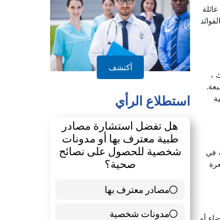
عائلة
ديد من الفوائد
أكتشف
 ،
بعة.
ة
استطلاع الرأي
هل تفضل استشارة مصادر
طبية معترف بها أو مدونات
شخصية للحصول على نصائح
 يحتو على400 سعرة حرارية في
صحية؟
 الخبز الطازج (250 سعرة حرارية) والخبز المحمص (340 سعرة
مصادر معترف بها
39 ( 65 % )
مدونات شخصية
21 ( 35 % )
اء أو