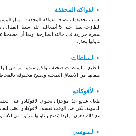
• الفواكه المجففة
بسبب تجفيفها ، تصبح الفواكه المجففة ، مثل المش
سعرة حرارية في حالته الطازجة. وبما أن مطبخنا غ
تناولها بحذر.
• السلطات
بالطبع ، السلطات صحية ، ولكن عندما نبدأ في إثرائ
صفاتها من الأطباق الصحية وتصبح محفوفة بالمخاط
• الأفوكادو
طعام شائع جدًا مؤخرًا ، يحتوي الأفوكادو على العدي
الدموية. لكن في الوقت نفسه، الأفوكادو دهني للغا
مع ذلك دهون، ولهذا يُنصح بتناولها مرتين في الأسبوع
• السوشي