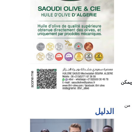
ويمكن
 من
الدليل