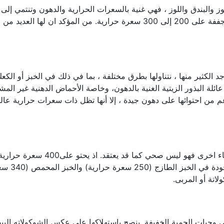
ز والبندق واللوز ، فهي غنية بالسعرات الحرارية والدهون وتنتمي إلى 
البذور الزيتية. تحتوي كل 100 جرام من الفاكهة المجففة على 200 إلى 300 سعرة حرارية. من المؤكد ان لها الع
الكثير منها ، نتناولها بطرق مختلفة ، بما في ذلك في الخبز أو الكعك
ئلة البذور الزيتية الغنية بالدهون، وخاصة الأحماض الدهنية غير المش
غم من احتوائها على دهون جيدة ، إلا أنها تظل ذات سعرات حرارية عالي
ملك وجبات الإفطار يتم تناوله بمفرده او برفقة اشياء اخرى فهو ليس صحي كما قد يعتقد. اذ
كل 100 جرام ، وبالتالي فهو يتجاوز السعرات الموجودة في
اتة أو المربى.
 وجبات الحمية الخفيفة. ينصح باستهلاكها على عكس الشوكولاته البيض