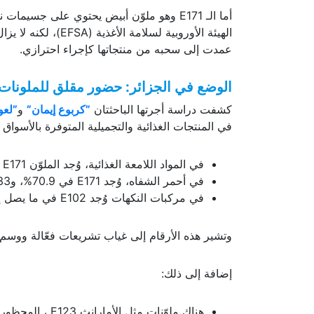
الهيئة الأوروبية لس
عمدت إلى سحبه من منتجاتها كإجراء احترازي.
الوضع في الجزائر: حضور مقلق للملونات
كشفت دراسة أجرتها الباحثتان
”كربوع إيمان”
و
”لعو
في المنتجات الغذائية والتجميلية المتوفرة بالأسواق ا
في المواد اللامعة الغذائية، وُجد الملوّن E171 بنسبة 62.9%.
في أحمر الشفاه، وُجد E171 في 70.9%، وE133 (الأزرق اللامع FCF) في 50.9%، وE102 في 45.5%.
في مركبات النكهات وُجد E102 في ما يصل إلى 56% من العيّنات.
وتشير هذه الأرقام إلى غياب تشريعات فعّالة ووسم
إضافة إلى ذلك:
هناك ملوّنات مثل الأمارانث E123 ، المحظورة في أوروبا، لا تزال تُرصد في منتجات تباع داخل الجزائر.