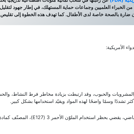
ة (FDA)
عن رغبتها في سحب ثمانية ملوّنات اصطناعية تدريجيًا بحل
العديد من الخبراء العلميين وجماعات حماية المستهلك، في إطار جهود لتقليل
كون ضارة بالصحة خاصة لدى الأطفال. كما تهدف هذه الخطوة إلى تقليص 
واء الأمريكية:
والمشروبات والحبوب، وقد ارتبطت بزيادة مخاطر فرط النشاط، والح
ر تشددًا وسمًا واضحًا لهذه المواد ويقيّد استخدامها بشكل كبير.
ويأتي هذا الإعلان بعد قرار سابق اتخذ في جانفي الماضي، يقضي بحظر استخدام الملوّن الأحمر 3 (E127)، المصنّف كما