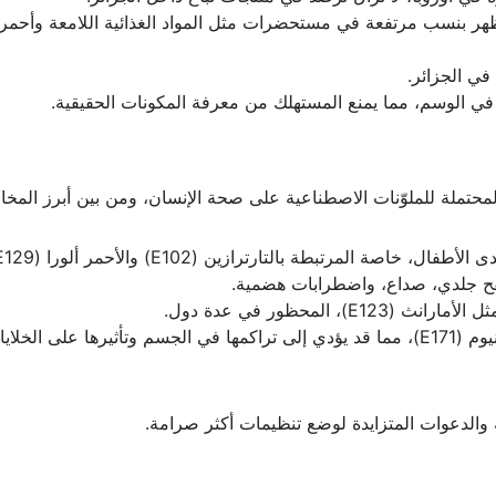
انوية يظهر بنسب مرتفعة في مستحضرات مثل المواد الغذائية اللامعة وأحمر
في الجزائر.
في الوسم، مما يمنع المستهلك من معرفة المكونات الحقيقية.
المحتملة للملوّنات الاصطناعية على صحة الإنسان، ومن بين أبرز المخا
 المرتبطة بالتارترازين (E102) والأحمر ألورا (E129).
ح جلدي، صداع، واضطرابات هضمية.
 المحظور في عدة دول.
وجود الجسيمات النانوية في ثاني أكسيد التيتانيوم (E171)، مما قد يؤدي إلى تراكمها في الجسم وتأثيرها على الخلايا
الدعوات المتزايدة لوضع تنظيمات أكثر صرامة.