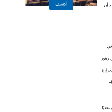
أكتشف
ا أن
 المعلّبة في
بيعية جديدة: Galdieria blue، ومستخلص زهور
 أكثر استقرارًا للحرارة
تصف 2026، واستخدام
حديًا