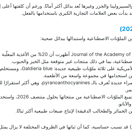
بيرولينا والجزر وغيرها تُعد بدائل أكثر أمانًا. ورغم أن كلفتها أعلى إل
د بدأت بعض العلامات التجارية الكبرى باستخدامها بالفعل.
 الملوّنات الاصطناعية واستبدالها ببدائل صحية:
دراسة نُشرت في Journal of the Academy of Nutrition and Dietetics أظهرت أن 20% من الأغذية
 اصطناعية، بما في ذلك منتجات غير متوقعة مثل الخبز والحبوب.
في ماي 2025، وافقت إدارة الغذاء والدواء الأمريكية على ثلاثة ملوّنات ط
مكن استخدامها في مجموعة واسعة من الأطعمة.
طورت جامعة ولاية أوهايو صبغات طبيعية حمراء جديدة تُعرف بالـ pyranoanthocyanines، وهي
مر.
التزمت شركات مثل Nestlé USA بسحب جميع الملوّنات الاصطناعية من منتجاتها بحلول من
أناتو.
الخمائر والطحالب الدقيقة) لإنتاج صبغات طبيعية أكثر ثباتًا.
 قد تسبب حساسية، كما أن ثباتها في الظروف المختلفة لا يزال يمثل ت