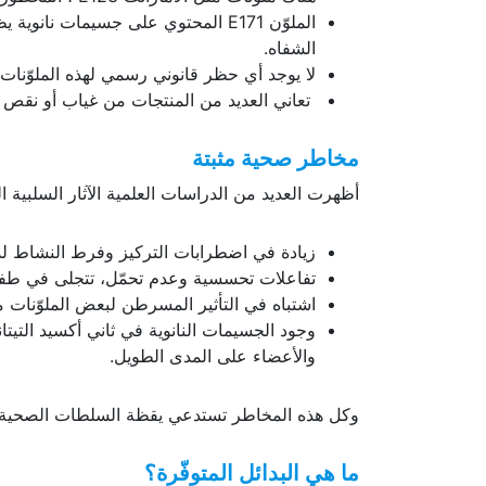
الملوّن E171 المحتوي على جسيمات ن
الشفاه.
لا يوجد أي حظر قانوني رسمي لهذه الملوّنات 
تعاني العديد من المنتجات من غياب أو نقص 
مخاطر صحية مثبتة
أظهرت العديد من الدراسات العلمية الآثار السلبية 
زيادة في اضطرابات التركيز وفرط النشاط لدى الأطفال، خاصة
تفاعلات تحسسية وعدم تحمّل، تتجلى في طف
اشتباه في التأثير المسرطن لبعض الملوّنات مثل الأمارانث (E123)،
والأعضاء على المدى الطويل.
وكل هذه المخاطر تستدعي يقظة السلطات الصحية و
ما هي البدائل المتوفّرة؟