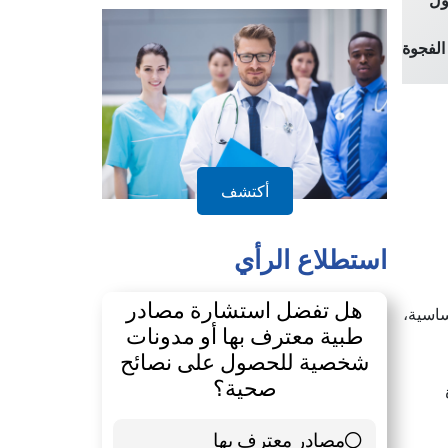
ول
الفجوة
أكتشف
استطلاع الرأي
هل تفضل استشارة مصادر
ساسية،
طبية معترف بها أو مدونات
شخصية للحصول على نصائح
صحية؟
دة
مصادر معترف بها
39 ( 65 % )