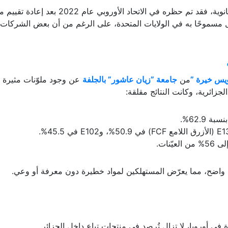
أما الـ E171 وهو ملوّن أبيض يحتوي على جسيمات نانوية، فقد تم حظره في الاتحاد الأوروبي عام 2022 بعد إعا
لامة الأغذية (EFSA)، لكنه لا يزال مسموحًا به في الولايات المتحدة، على الرغم من أن بعض الشركات
يس خيرة ”
من
جامعة ”زيان عاشور” بالجلفة
عن وجود ملوّنات مثيرة 
لجزائرية، وكانت النتائج مقلقة:
 واضح، مما يعرّض المستهلكين لمواد خطيرة دون معرفة أو وعي.