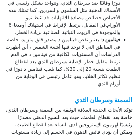
دورًا وقائيًا ضد سرطان الثدي، وتتواجد بشكل رئيسي في
الأسماك الدهنية مثل السلمون والسردين، كما تمتلك هذه
الأحماض خصائص مضادة للالتهابات قد تثبط نمو
الأورام.في المقابل، يرتبط الإفراط في استهلاك أوميغا-6
والموجودة في الزيوت النباتية الصناعية بزيادة الخطر.
فيتامين د
: يعتبر نقص فيتامين د مصدر قلق متزايد، خاصة
في المناطق التي لا توجد فيها أشعة الشمس ، أين أظهرت
الدراسات أن المستويات الكافية من فيتامين د في الدم
ترتبط بتقليل خطر الإصابة بسرطان الثدي بعد انقطاع
الطمث بنسبة 20 إلى 30%، كما يلعب فيتامين د دورًا في
تنظيم تكاثر الخلايا، وهو عامل رئيسي في الوقاية من
أورام الثدي.
السمنة وسرطان الثدي
تؤكد الأبحاث الحديثة العلاقة الوثيقة بين السمنة وسرطان الثدي،
خاصة بعد انقطاع الطمث، حيث يعد النسيج الدهني مصدرًا
رئيسيًا لهرمون الإستروجين لدى النساء بعد انقطاع الطمث،
ويمكن أن يؤدي فائض الدهون في الجسم إلى زيادة مستويات