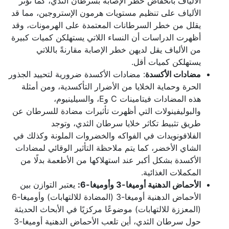
الألياف بانخفاض خطر الإصابة بسرطان الثدي، كما تؤثر
الألياف على تنظيم مستويات هرمون الإستروجين، مما قد
يقلل من خطر السرطانات المعتمدة على الهرمونات، وقد
أظهرت الدراسات أن النساء اللاتي يستهلكن كميات كبيرة
من الألياف يقل لديهن خطر الإصابة مقارنةً باللاتي
يستهلكن كميات أقل.
مضادات الأكسدة
: مضادات الأكسدة ضرورية لتحييد الجذور
الحرة وحماية الخلايا من الأضرار التأكسدية، ومن أمثلة
هذه المضادات فيتامينات C وE، والسيلينيوم،
والبوليفينولات التي أظهرت تأثيرات مضادة للسرطان عن
طريق تثبيط تكاثر خلايا سرطان الثدي، وتوجد
الفلافونويدات في الفواكه والخضروات الملونة وكذلك في
الشاي الأخضر، كما يتم ملاحظة التأثير الوقائي لمضادات
الأكسدة بشكل أكبر عند استهلاكها من الأطعمة بدلًا من
المكملات الغذائية.
الأحماض الدهنية أوميغا-3 وأوميغا-6:
يعتبر التوازن بين
الأحماض الدهنية أوميغا-3 (المضادة للالتهابات) وأوميغا-6
(المعززة للالتهابات) موضوعًا مركزيًا في الأبحاث الحديثة
حول سرطان الثدي، أين تلعب الأحماض الدهنية أوميغا-3