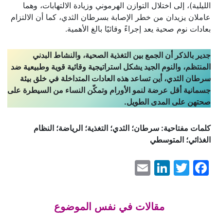
الليلية)، إلى اختلال التوازن الهرموني وزيادة الالتهابات، وهما
عاملان يزيدان من خطر الإصابة بسرطان الثدي، كما أن الالتزام
بعادات نوم صحية يعد إجراءً وقائيًا بالغ الأهمية.
جدير بالذكر أن الجمع بين التغذية الصحية، والنشاط البدني
المنتظم، والنوم الجيد يشكل استراتيجية وقائية قوية وطبيعية ضد
سرطان الثدي، أين تساعد هذه العادات المتداخلة في خلق بيئة
جسمانية أقل عرضة لنمو الأورام وتمكّن النساء من السيطرة على
صحتهن على المدى الطويل.
كلمات مفتاحية: سرطان؛ الثدي؛ التغذية؛ الرياضة؛ النظام
الغذائي؛ المتوسطي
LinkedIn
Email
Facebook
Twitter
مقالات في نفس الموضوع