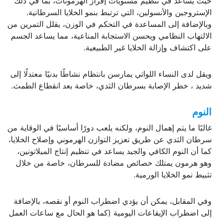
حيث يساعد في تنظيم مستويات إفراز الهرمونات، بما في ذلك
الإستروجين والأنسولين، التي ترتبط بنمو الخلايا السرطانية.
وبالإضافة إلى المساعدة في التحكم في الوزن، يقلل التمرين من
الالتهاب النظامي ويحسن الاستجابة المناعية، مما يساعد الجسم
على اكتشاف وإزالة الخلايا غير الطبيعية.
ويقل لدى النساء اللواتي يمارسن بانتظام نشاطًا بدنيًا معتدلًا إلى
شديد ، خطر الإصابة بسرطان الثدي، خاصة بعد انقطاع الطمث.
النوم
غالبًا ما يتم إهمال النوم، ولكنه يلعب دورًا أساسيًا في الوقاية من
سرطان الثدي عن طريق تعزيز التوازن الهرموني وإصلاح الخلايا،
كما أن النوم الكافي والجيد يساعد في تنظيم إنتاج الميلاتونين،
وهو هرمون يمتلك خصائص مضادة للسرطان، خاصة من خلال
تثبيط نمو الخلايا الورمية.
وفي المقابل، يمكن أن يؤدي اضطراب النوم أو نقصه، بالإضافة
إلى اضطراب الإيقاعات اليومية (كما هو الحال مع ساعات العمل