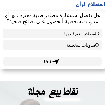
استطلاع الرأي
هل تفضل استشارة مصادر طبية معترف بها أو
مدونات شخصية للحصول على نصائح صحية؟
مصادر معترف بها
39 ( 65 % )
مدونات شخصية
21 ( 35 % )